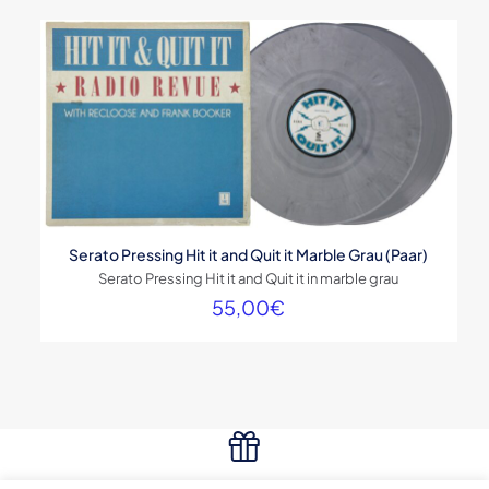
war:
ist:
33,00€
20,00€.
Serato Pressing Hit it and Quit it Marble Grau (Paar)
Serato Pressing Hit it and Quit it in marble grau
55,00
€