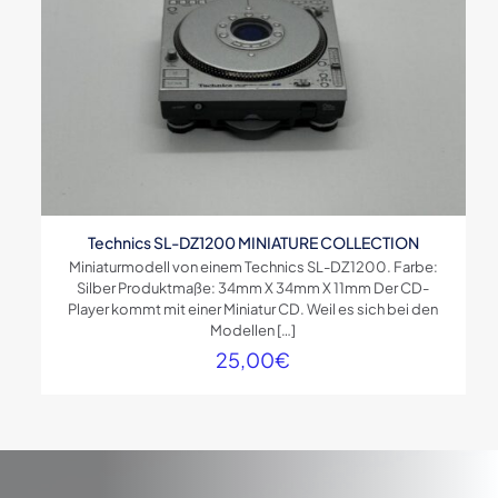
Technics SL-DZ1200 MINIATURE COLLECTION
Miniaturmodell von einem Technics SL-DZ1200. Farbe:
Silber Produktmaße: 34mm X 34mm X 11mm Der CD-
Player kommt mit einer Miniatur CD. Weil es sich bei den
Modellen
[…]
25,00
€