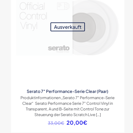
Ausverkauft
Serato 7″ Performance-Serie Clear (Paar)
Produktinformationen „Serato 7″ Performance-Serie
Clear“ Serato Performance Serie 7″ Control Vinyl in
Transparent, A und B-Seite mit Control Tone zur
Steuerung der Serato Scratch Live
[…]
Ursprünglicher
Aktueller
20,00
€
33,00
€
Preis
Preis