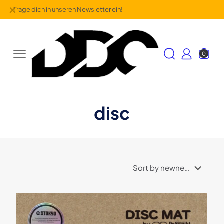
✕
Trage dich in unseren Newsletter ein!
0
disc