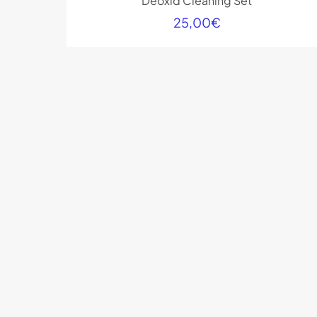
Deoxid Cleaning Set
25,00
€