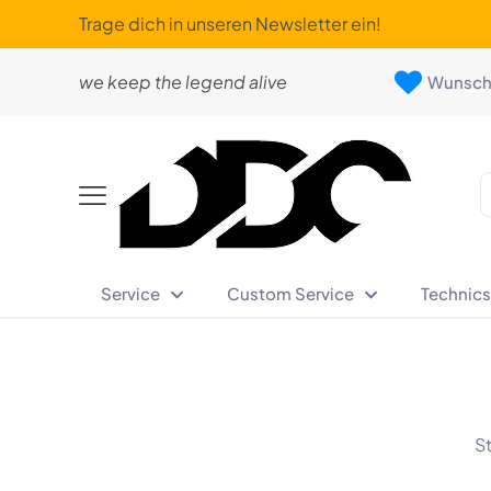
Trage dich in unseren Newsletter ein!
we keep the legend alive
Wunschl
Service
Custom Service
Technics
St