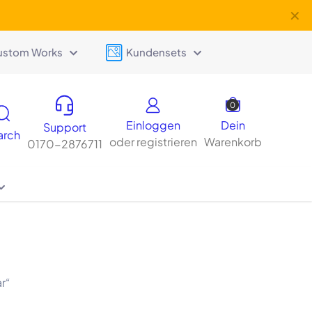
✕
ustom Works
Kundensets
0
Einloggen
Dein
Support
arch
oder registrieren
Warenkorb
0170-2876711
r“