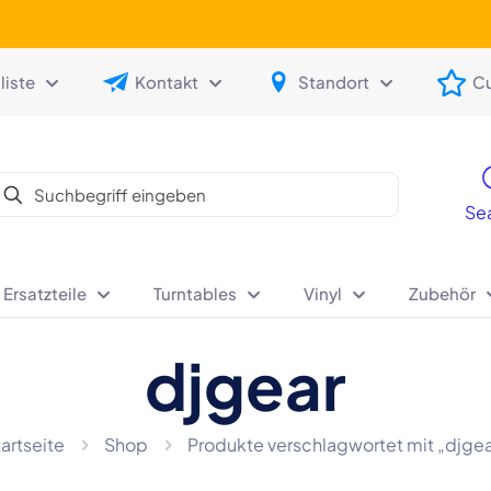
iste
Kontakt
Standort
C
Se
 Ersatzteile
Turntables
Vinyl
Zubehör
djgear
artseite
Shop
Produkte verschlagwortet mit „djgea