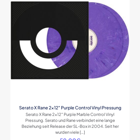
Serato X Rane 2×12″ Purple Control Vinyl Pressung
Serato X Rane 2×12″ Purple Marble Control Vinyl
Pressung. Serato und Rane verbindet eine lange
Beziehung seit Release der SL-Box in 2004. Seit her
wurden viele
[…]