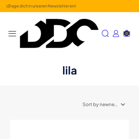
✕
Trage dich in unseren Newsletter ein!
0
lila