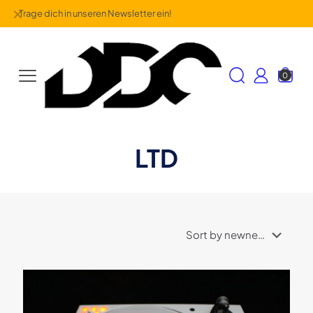
✕
Trage dich in unseren Newsletter ein!
0
LTD