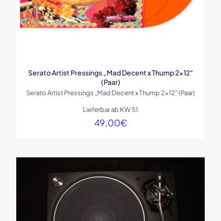
Serato Artist Pressings „Mad Decent x Thump 2×12“
(Paar)
Serato Artist Pressings „Mad Decent x Thump 2×12“ (Paar)
Lieferbar ab KW 51
49,00
€