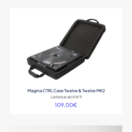
Magma CTRL Case Twelve & Twelve MK2
Lieferbar ab KW 9
109,00
€