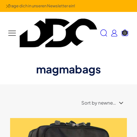
✕
Trage dich in unseren Newsletter ein!
0
magmabags