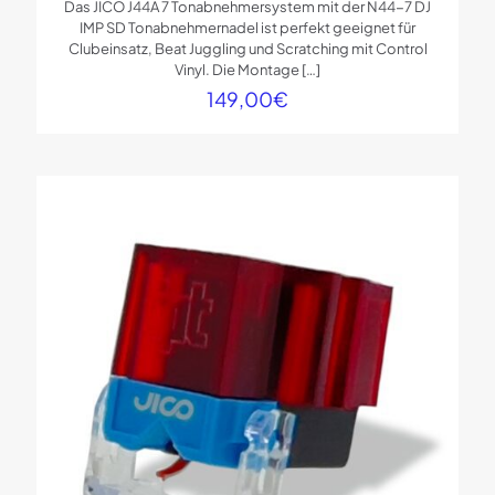
Das JICO J44A 7 Tonabnehmersystem mit der N44-7 DJ
IMP SD Tonabnehmernadel ist perfekt geeignet für
Clubeinsatz, Beat Juggling und Scratching mit Control
Vinyl. Die Montage
[…]
149,00
€