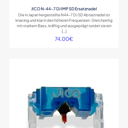
JICO N-44-7 DJ IMP SD Ersatznadel
Die in Japan hergestellte N44-7 DJ SD Abtastnadel ist
knackig und klar in den höheren Frequenzen. Gleichzeitig
mit starkem Bass, kräftig und ausgeprägt rundet sie ein
[…]
74,00
€