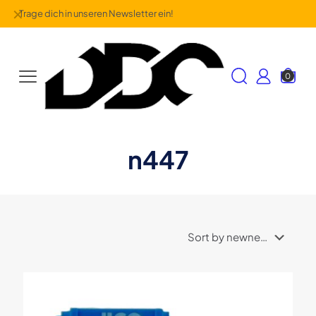
✕
Trage dich in unseren Newsletter ein!
0
n447