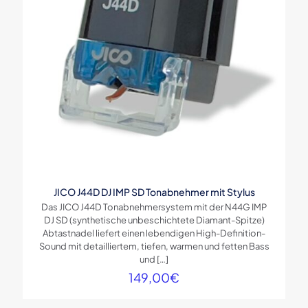
JICO J44D DJ IMP SD Tonabnehmer mit Stylus
Das JICO J44D Tonabnehmersystem mit der N44G IMP
DJ SD (synthetische unbeschichtete Diamant-Spitze)
Abtastnadel liefert einen lebendigen High-Definition-
Sound mit detailliertem, tiefen, warmen und fetten Bass
und
[…]
149,00
€