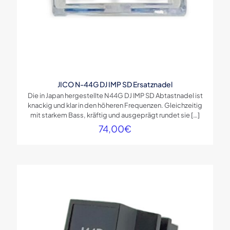
JICO N-44G DJ IMP SD Ersatznadel
Die in Japan hergestellte N44G DJ IMP SD Abtastnadel ist
knackig und klar in den höheren Frequenzen. Gleichzeitig
mit starkem Bass, kräftig und ausgeprägt rundet sie
[…]
74,00
€