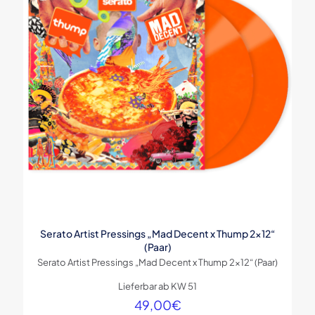
Serato Artist Pressings „Mad Decent x Thump 2×12“
(Paar)
Serato Artist Pressings „Mad Decent x Thump 2×12“ (Paar)
Lieferbar ab KW 51
49,00
€