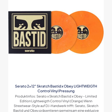
Serato 2×12″ Skratch Bastid x Obey LIGHTWEIGTH
Control Vinyl Pressung
Produktinfos: Serato x Skratch Bastid x Obey – Limited
Edition Lightweigth Control Vinyl (Orange) Wenn
Streetwear-Style auf DJ-Handwerk trifft: Serato, Skratch
Bastid und Obey präsentieren gemeinsam eine exklusive