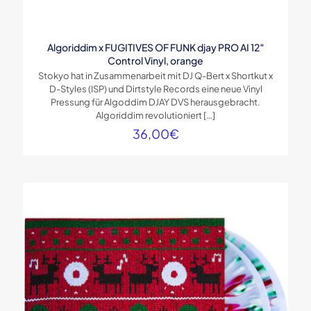
Algoriddim x FUGITIVES OF FUNK djay PRO AI 12″
Control Vinyl, orange
Stokyo hat in Zusammenarbeit mit DJ Q-Bert x Shortkut x
D-Styles (ISP) und Dirtstyle Records eine neue Vinyl
Pressung für Algoddim DJAY DVS herausgebracht.
Algoriddim revolutioniert
[…]
36,00
€