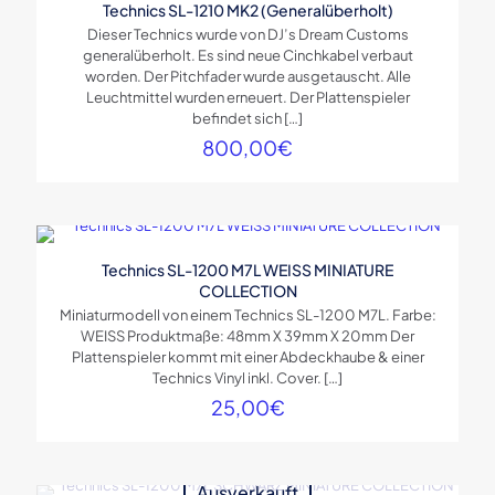
Technics SL-1210 MK2 (Generalüberholt)
Dieser Technics wurde von DJ’s Dream Customs
generalüberholt. Es sind neue Cinchkabel verbaut
worden. Der Pitchfader wurde ausgetauscht. Alle
Leuchtmittel wurden erneuert. Der Plattenspieler
befindet sich
[…]
800,00
€
Technics SL-1200 M7L WEISS MINIATURE
COLLECTION
Miniaturmodell von einem Technics SL-1200 M7L. Farbe:
WEISS Produktmaße: 48mm X 39mm X 20mm Der
Plattenspieler kommt mit einer Abdeckhaube & einer
Technics Vinyl inkl. Cover.
[…]
25,00
€
Ausverkauft