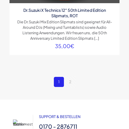
Dr.Suzuki X Technics 12″ 50th Limited Edition
Slipmats, ROT
Die Dr.Suzuki Mix Edition Slipmats sind geeignet für All-
Around DJs (Mixing und Turntablists) sowie Audio
Listening Anwendungen. Wir freuen uns, die 50th
Anniversary Limited Edition Slipmats
[…]
35,00
€
1
2
SUPPORT & BESTELLEN
0170 - 2876711