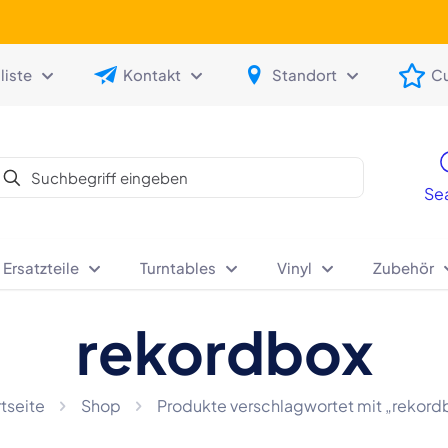
iste
Kontakt
Standort
C
Se
 Ersatzteile
Turntables
Vinyl
Zubehör
rekordbox
rtseite
Shop
Produkte verschlagwortet mit „rekord