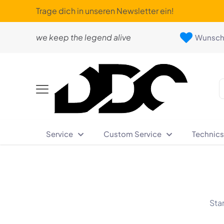
Trage dich in unseren Newsletter ein!
we keep the legend alive
Wunschl
Service
Custom Service
Technics
Sta