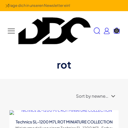
✕
Trage dich in unseren Newsletter ein!
0
rot
Technics SL-1200 M7L ROT MINIATURE COLLECTION
Miniaturmodell von einem Technics SL-1200 M7L. Farbe: