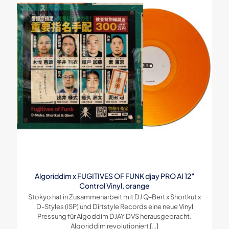
Algoriddim x FUGITIVES OF FUNK djay PRO AI 12″
Control Vinyl, orange
Stokyo hat in Zusammenarbeit mit DJ Q-Bert x Shortkut x
D-Styles (ISP) und Dirtstyle Records eine neue Vinyl
Pressung für Algoddim DJAY DVS herausgebracht.
Algoriddim revolutioniert
[…]