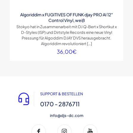
Algoriddim x FUGITIVES OF FUNK djay PRO AI 12″
Control Vinyl, weiß
Stokyo hat in Zusammenarbeit mit DJ Q-Bert x Shortkut x
D-Styles (ISP) und Dirtstyle Records eine neue Vinyl
Pressung für Algoddim DJAY DVS herausgebracht.
Algoriddim revolutioniert
[…]
36,00
€
SUPPORT & BESTELLEN
0170 - 2876711
info@djs-dc.com