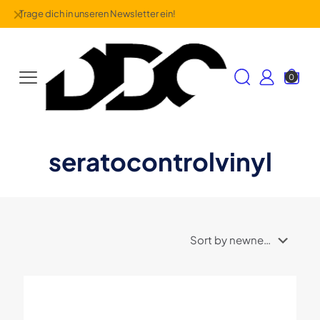
✕
Trage dich in unseren Newsletter ein!
0
seratocontrolvinyl