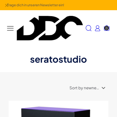
✕
Trage dich in unseren Newsletter ein!
0
seratostudio