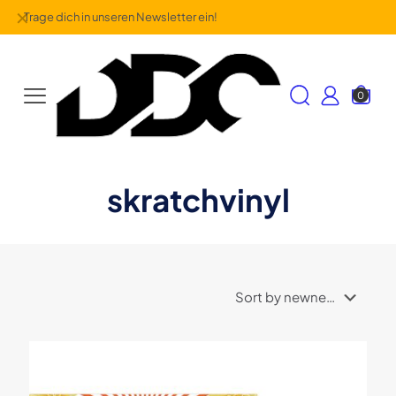
✕
Trage dich in unseren Newsletter ein!
0
skratchvinyl