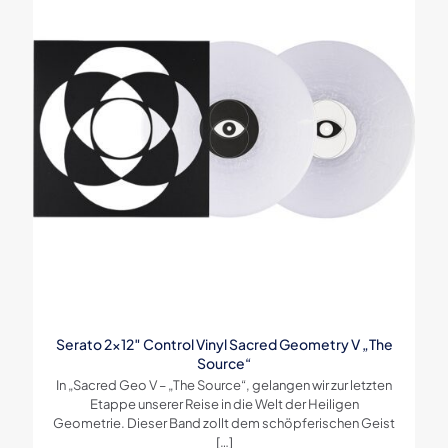
Serato 2×12″ Control Vinyl Sacred Geometry V „The
Source“
In „Sacred Geo V – „The Source“, gelangen wir zur letzten
Etappe unserer Reise in die Welt der Heiligen
Geometrie. Dieser Band zollt dem schöpferischen Geist
[…]