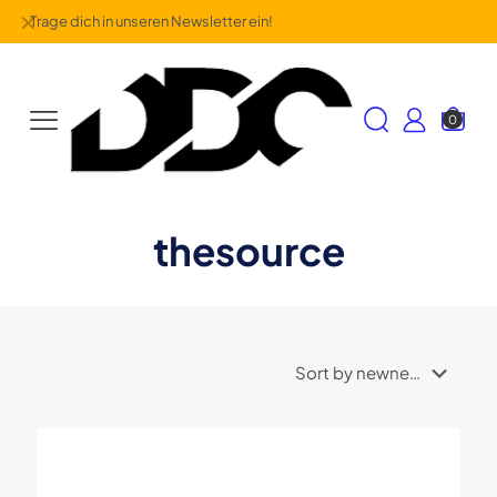
✕
Trage dich in unseren Newsletter ein!
0
thesource