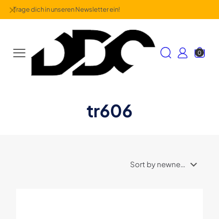
✕
Trage dich in unseren Newsletter ein!
0
tr606