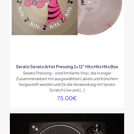
Name
*
E-
Serato Serato Artist Pressing 2×12″ Hits Hits Hits Box
Mail
*
Serato Pressing – sind limitierte Vinyl, die in enger
Zusammenarbeit mit ausgewählten Labels und Künstlern
hergestellt werden und für die Verwendung mit Serato
Scratch Live und
[…]
75,00
€