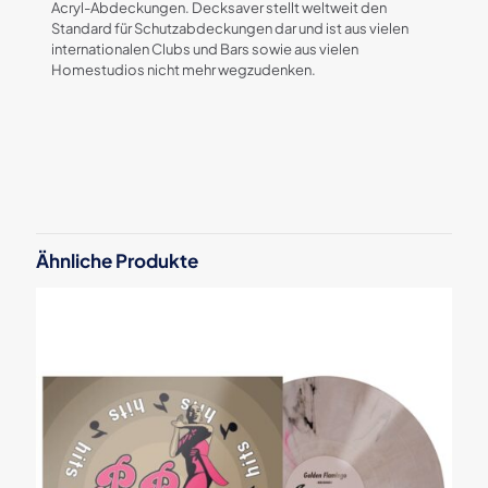
Acryl-Abdeckungen. Decksaver stellt weltweit den
Standard für Schutzabdeckungen dar und ist aus vielen
internationalen Clubs und Bars sowie aus vielen
Homestudios nicht mehr wegzudenken.
Rezensionen
Es gibt noch keine Rezensionen.
Schreibe die erste Rezension für
„Decksaver Pioneer DJM-S9“
Ähnliche Produkte
Deine E-Mail-Adresse wird nicht veröffentlicht.
Erforderliche
Felder sind mit
*
markiert
Deine Bewertung
*
1 von
2 von
3 von
4 von
5 von
5 Sternen
5 Sternen
5 Sternen
5 Sternen
5 Sternen