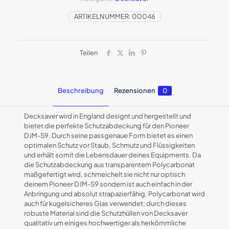
ARTIKELNUMMER:
00046
Teilen
Beschreibung
Rezensionen
0
Decksaver wird in England designt und hergestellt und
bietet die perfekte Schutzabdeckung für den Pioneer
DJM-S9. Durch seine passgenaue Form bietet es einen
optimalen Schutz vor Staub, Schmutz und Flüssigkeiten
und erhält somit die Lebensdauer deines Equipments. Da
die Schutzabdeckung aus transparentem Polycarbonat
maßgefertigt wird, schmeichelt sie nicht nur optisch
deinem Pioneer DJM-S9 sondern ist auch einfach in der
Anbringung und absolut strapazierfähig. Polycarbonat wird
auch für kugelsicheres Glas verwendet; durch dieses
robuste Material sind die Schutzhüllen von Decksaver
qualitativ um einiges hochwertiger als herkömmliche