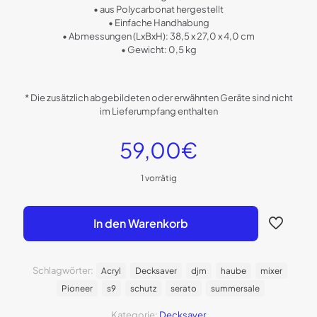
• aus Polycarbonat hergestellt
• Einfache Handhabung
• Abmessungen (LxBxH): 38,5 x 27,0 x 4,0 cm
• Gewicht: 0,5 kg
* Die zusätzlich abgebildeten oder erwähnten Geräte sind nicht
im Lieferumpfang enthalten
59,00
€
1 vorrätig
In den Warenkorb
Schlagwörter:
Acryl
Decksaver
djm
haube
mixer
Pioneer
s9
schutz
serato
summersale
Kategorie:
Decksaver