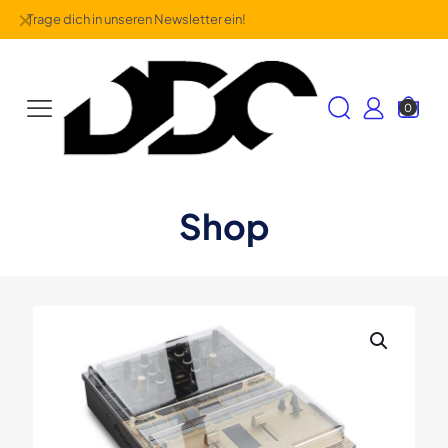
✕
Trage dich in unseren Newsletter ein!
0
Shop