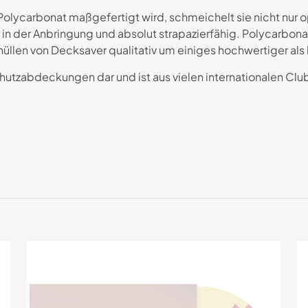
olycarbonat maßgefertigt wird, schmeichelt sie nicht nu
 in der Anbringung und absolut strapazierfähig. Polycarbona
zhüllen von Decksaver qualitativ um einiges hochwertiger 
chutzabdeckungen dar und ist aus vielen internationalen Cl
Rezensionen
ne Rezensionen.
 erste Rezension für „Decksaver Rane Sixty-O
sse wird nicht veröffentlicht.
Erforderliche Felder sind mit
g
*
1 von
2 von
3 von
4 von