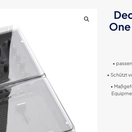
Dec
One 
• passen
• Schützt v
• Maßgefe
Equipmen