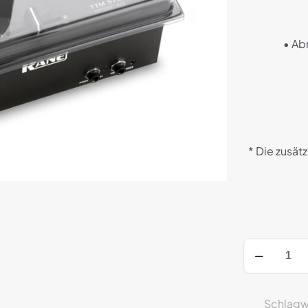
• Ab
* Die zusät
Decksaver
Rane
Sixty-
One
Schlagw