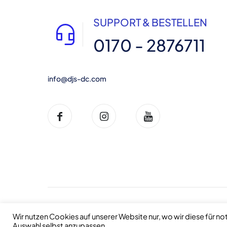
SUPPORT & BESTELLEN
0170 - 2876711
info@djs-dc.com
Copyright © 2014-2026. All Rights Reserved
Wir nutzen Cookies auf unserer Website nur, wo wir diese für n
Auswahl selbst anzupassen.