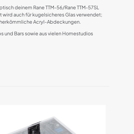
r optisch deinem Rane TTM-56/Rane TTM-57SL
t wird auch für kugelsicheres Glas verwendet;
als herkömmliche Acryl-Abdeckungen.
ubs und Bars sowie aus vielen Homestudios
ne / TTM56s /
*
markiert
5 von