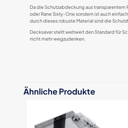
Da die Schutzabdeckung aus transparentem P
oder Rane Sixty-One sondern ist auch einfach
durch dieses robuste Material sind die Schut
Decksaver stellt weltweit den Standard für S
nicht mehr wegzudenken.
Es gibt noch kei
Schreibe die
Ähnliche Produkte
TTM57SL“
Deine E-Mail-Adre
Deine Bewertun