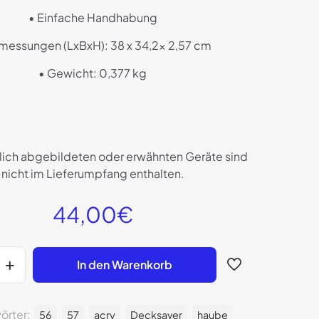
• Einfache Handhabung
messungen (LxBxH): 38 x 34,2x 2,57 cm
• Gewicht: 0,377 kg
zlich abgebildeten oder erwähnten Geräte sind
nicht im Lieferumpfang enthalten.
44,00
€
In den Warenkorb
örter:
56
57
acry
Decksaver
haube