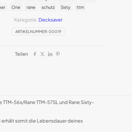
xer
One
rane
schutz
Sixty
ttm
Kategorie:
Decksaver
ARTIKELNUMMER:
00019
Teilen
ane TTM-56s/Rane TTM-57SL und Rane Sixty-
 erhält somit die Lebensdauer deines