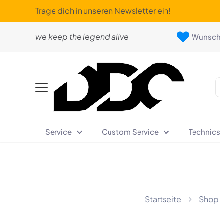
Trage dich in unseren Newsletter ein!
we keep the legend alive
Wunschl
Service
Custom Service
Technics
Startseite
Shop