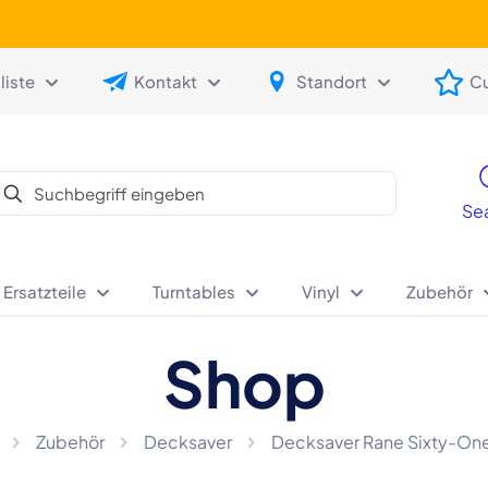
iste
Kontakt
Standort
C
Se
 Ersatzteile
Turntables
Vinyl
Zubehör
Shop
Zubehör
Decksaver
Decksaver Rane Sixty-One