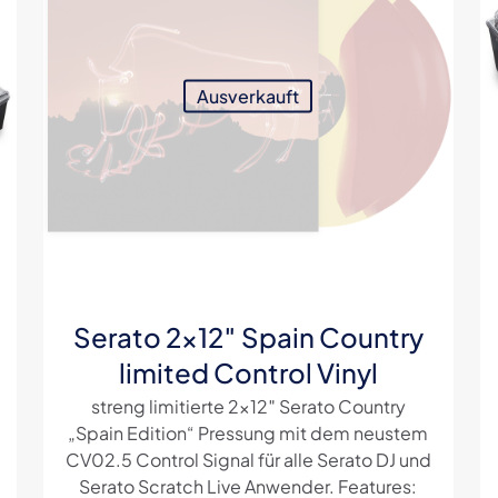
5 Sternen
5 Sternen
5 Sternen
5 Sternen
Ausverkauft
E-
Mail
*
Serato 2×12″ Spain Country
limited Control Vinyl
streng limitierte 2×12″ Serato Country
„Spain Edition“ Pressung mit dem neustem
CV02.5 Control Signal für alle Serato DJ und
Serato Scratch Live Anwender. Features: