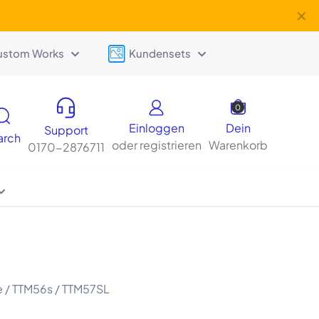
✕
ustom Works
Kundensets
0
Einloggen
Dein
Support
arch
oder registrieren
Warenkorb
0170-2876711
 / TTM56s / TTM57SL