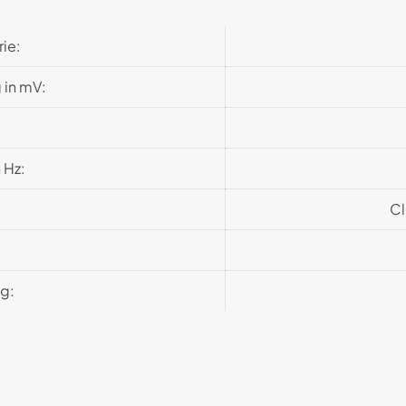
ie:
in mV:
:
 Hz:
Cl
 g:
Rezensionen
ne Rezensionen.