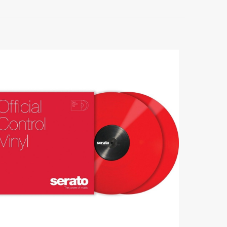
E
*
markiert
5 von
5 Sternen