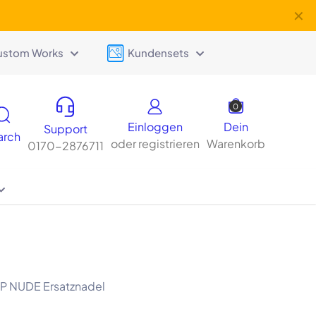
✕
ustom Works
Kundensets
0
Einloggen
Dein
Support
arch
oder registrieren
Warenkorb
0170-2876711
P NUDE Ersatznadel