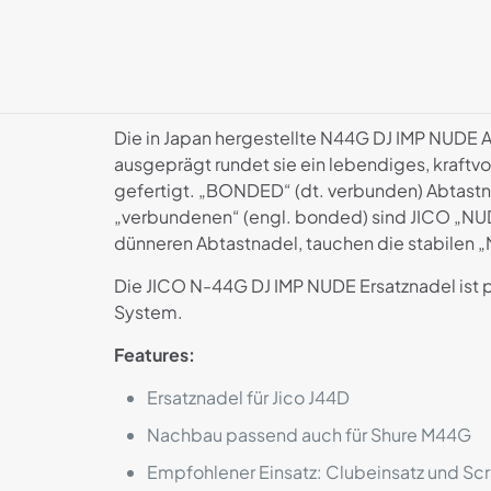
Die in Japan hergestellte N44G DJ IMP NUDE Ab
ausgeprägt rundet sie ein lebendiges, kraft
gefertigt. „BONDED“ (dt. verbunden) Abtastn
„verbundenen“ (engl. bonded) sind JICO „NUD
dünneren Abtastnadel, tauchen die stabilen „NU
Die JICO N-44G DJ IMP NUDE Ersatznadel ist
System.
Features:
Ersatznadel für Jico J44D
Nachbau passend auch für Shure M44G
Empfohlener Einsatz: Clubeinsatz und Sc