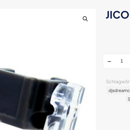
JICO
JICO
N-
44G
DJ
Schlagwör
IMP
djsdream
NUDE
Ersatznadel
S
Menge