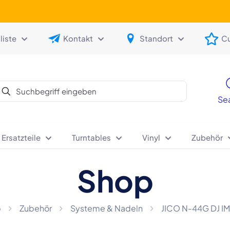
iste
Kontakt
Standort
C
Se
 Ersatzteile
Turntables
Vinyl
Zubehör
Shop
p
Zubehör
Systeme & Nadeln
JICO N-44G DJ IM