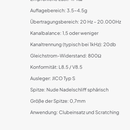
Auflagebereich: 3.5~4.5g
Übertragungsbereich: 20 Hz – 20.000Hz
Kanalbalance: 1,5 oder weniger
Kanaltrennung (typisch bei 1kHz): 20db
Gleichstrom-Widerstand: 800Ω
Konformität: L8.5 / V8.5
Ausleger: JICO Typ S
Spitze: Nude Nadelschliff sphärisch
Größe der Spitze: 0,7mm
Anwendung: Clubeinsatz und Scratching