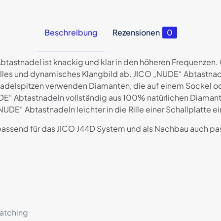
Beschreibung
Rezensionen
0
tastnadel ist knackig und klar in den höheren Frequenzen. G
volles und dynamisches Klangbild ab. JICO „NUDE“ Abtastnad
adelspitzen verwenden Diamanten, die auf einem Sockel ode
E“ Abtastnadeln vollständig aus 100% natürlichen Diamant
DE“ Abtastnadeln leichter in die Rille einer Schallplatte ei
 passend für das JICO J44D System und als Nachbau auch p
ratching