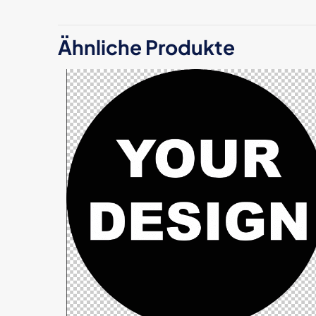
Schreibe die
Ähnliche Produkte
Ersatznadel“
Deine E-Mail-Adre
Deine Bewertun
Name
*