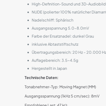
High-Definition-Sound und 3D-Audiobil
NUDE (polierter 100% natürlicher Diamant
Nadelschliff: Sphärisch
Ausgangsspannung 5.0-8.0mV
Farbe der Ersatznadel: dunkel Grau
inklusive Abtaststiftschutz
Übertragungsbereich: 20 Hz – 20.000 H
Auflagebereich: 3.5~4.5g
Hergestellt in Japan
Technische Daten:
Tonabnehmer-Typ: Moving Magnet (MM)
Ausgangsspannung (1kHz 5 cm/sec): 8mV
Empfohlene Last: 47 kΩ