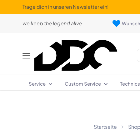
Trage dich in unseren Newsletter ein!
we keep the legend alive
Wunschl
Service
Custom Service
Technics
Startseite
Sho