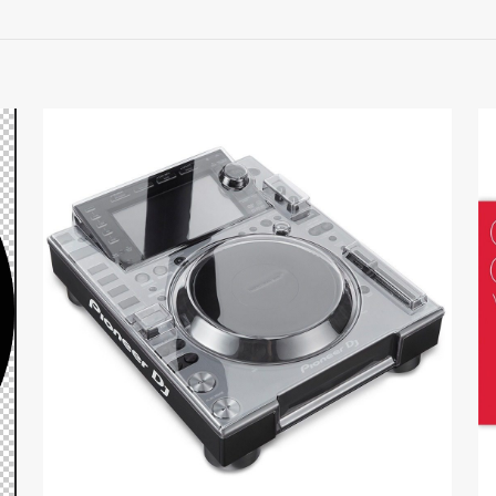
 erste Rezension für „JICO N-44G DJ IMP NUD
sse wird nicht veröffentlicht.
Erforderliche Felder sind mit
g
*
1 von
2 von
3 von
4 von
5 Sternen
5 Sternen
5 Sternen
5 Sternen
E-