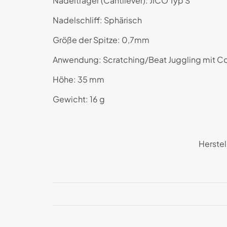
Nadelträger (Cantilever): JICO Typ S
Nadelschliff: Sphärisch
Größe der Spitze: 0,7mm
Anwendung: Scratching/Beat Juggling mit Con
Höhe: 35 mm
Gewicht: 16 g
Herstel