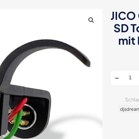
JICO
SD T
mit
JICO
OMNIA
J44A
7
Schla
IMP
djsdrea
DJ
SD
Tonabnehm
System