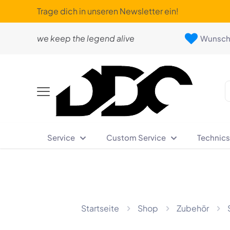
Trage dich in unseren Newsletter ein!
we keep the legend alive
Wunschl
Service
Custom Service
Technics
Startseite
Shop
Zubehör