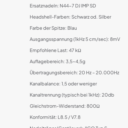
Ersatznadeln: N44-7 DJ IMP SD
Headshell-Farben: Schwarz od. Silber
Farbe der Spitze: Blau
Ausgangsspannung (1kHz 5 cm/sec): 8mV
Empfohlene Last: 47 kΩ
Auflagebereich: 3,5~4,5g
Übertragungsbereich: 20 Hz – 20.000Hz
Kanalbalance: 1,5 oder weniger
Kanaltrennung (typisch bei 1kHz): 20db
Gleichstrom-Widerstand: 800Ω
Konformität: L8.5 / V7.8