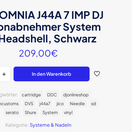
 OMNIA J44A 7 IMP DJ
onabnehmer System
 Headshell, Schwarz
209,00
€
In den Warenkorb
gwörter:
cartridge
DDC
djonlineshop
mcustoms
DVS
j44a7
jico
Needle
sd
serato
Shure
System
vinyl
er
Kategorie:
Systeme & Nadeln