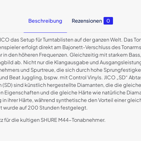
Beschreibung
Rezensionen
0
ICO das Setup für Turntablisten auf der ganzen Welt. Das 
nspieler erfolgt direkt am Bajonett-Verschluss des Tonarms.
 in den höheren Frequenzen. Gleichzeitig mit starkem Bass, 
angbild ab. Nicht nur die Klangausgabe und Ausgangslei
nehmers und Spurtreue, die sich durch hohe Sprungfestigke
 und Beat Juggling, bspw. mit Control Vinyls. JICO „SD“ Abt
 (SD) sind künstlich hergestellte Diamanten, die die gle
hen Eigenschaften und die gleiche Härte wie natürliche Dia
g in ihrer Härte, während synthetische den Vorteil einer gle
zeit wurde auf 200 Stunden festgelegt.
atz für die kultigen SHURE M44-Tonabnehmer.