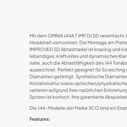
Mit dem OMNIA J44A 7 IMP DJ SD vereinfacht J
Headshell vormontiert. Die Montage am Platte
IMPROVED SD Abtastnadel ist knackig und klar
lebendiges, kraftvolles und dynamisches Kl
nahe, auch die Abtastfähigkeit des J44 Tonab
auszeichnet. Perfekt geeignet für Scratching
Diamanten gefertigt. Synthetische Diamanten
Kristallstruktur sowie optischen/physikalisc
variieren aufgrund ihrer natürlichen Entstehun
Spitzen ist konisch. Ihre garantierte Abspiel
Die J44-Modelle der Marke JICO sind ein Ers
Features: