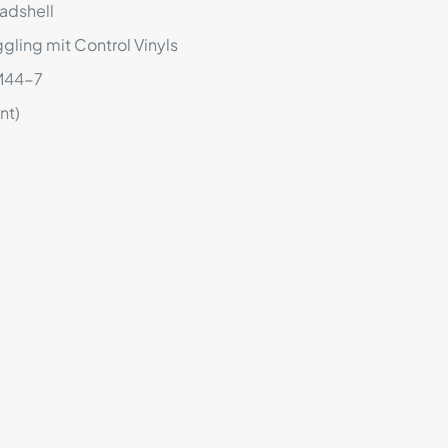
adshell
gling mit Control Vinyls
 M44-7
nt)