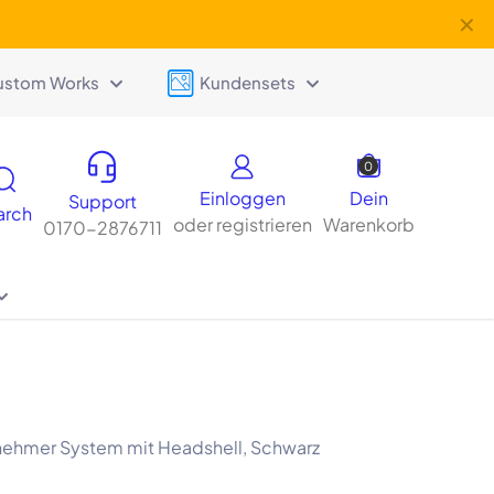
✕
ustom Works
Kundensets
0
Einloggen
Dein
Support
arch
oder registrieren
Warenkorb
0170-2876711
nehmer System mit Headshell, Schwarz