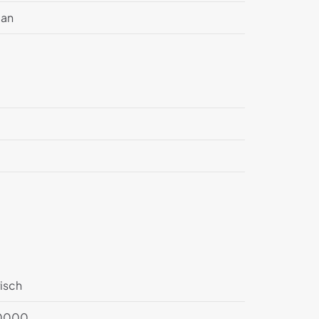
apan
isch
0000