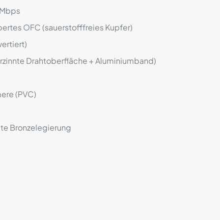
0Mbps
rtes OFC (sauerstofffreies Kupfer)
ertiert)
zinnte Drahtoberfläche + Aluminiumband)
ere (PVC)
te Bronzelegierung
Rezensionen
ne Rezensionen.