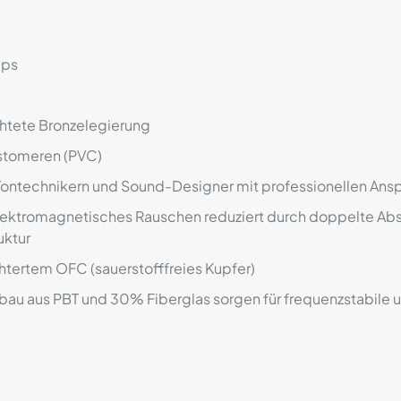
bps
htete Bronzelegierung
stomeren (PVC)
, Tontechnikern und Sound-Designer mit professionellen An
ektromagnetisches Rauschen reduziert durch doppelte Abs
uktur
tertem OFC (sauerstofffreies Kupfer)
au aus PBT und 30% Fiberglas sorgen für frequenzstabile 