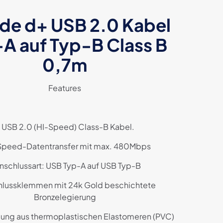
de d+ USB 2.0 Kabel
A auf Typ-B Class B
0,7m
Features
 USB 2.0 (HI-Speed) Class-B Kabel.
Speed-Datentransfer mit max. 480Mbps
Anschlussart: USB Typ-A auf USB Typ-B
hlussklemmen mit 24k Gold beschichtete
Bronzelegierung
ung aus thermoplastischen Elastomeren (PVC)