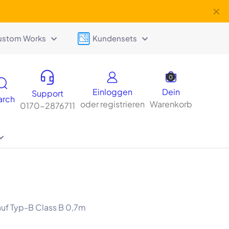
✕
ustom Works
Kundensets
0
Einloggen
Dein
Support
arch
oder registrieren
Warenkorb
0170-2876711
uf Typ-B Class B 0,7m