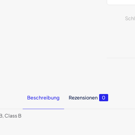
USB
2.0
Sch
Kabel
Typ-
A
auf
Typ-
B
Class
B
0,7m
Menge
Beschreibung
Rezensionen
0
, Class B