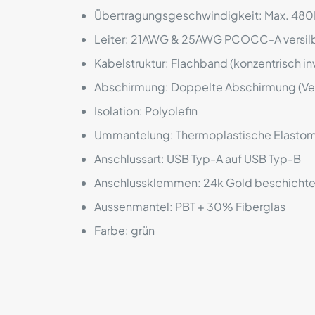
Übertragungsgeschwindigkeit: Max. 48
Leiter: 21AWG & 25AWG PCOCC-A versilbe
Kabelstruktur: Flachband (konzentrisch inv
Abschirmung: Doppelte Abschirmung (Ver
Isolation: Polyolefin
Ummantelung: Thermoplastische Elastom
Anschlussart: USB Typ-A auf USB Typ-B
Anschlussklemmen: 24k Gold beschichte
Aussenmantel: PBT + 30% Fiberglas
Farbe: grün
Es gibt noch kei