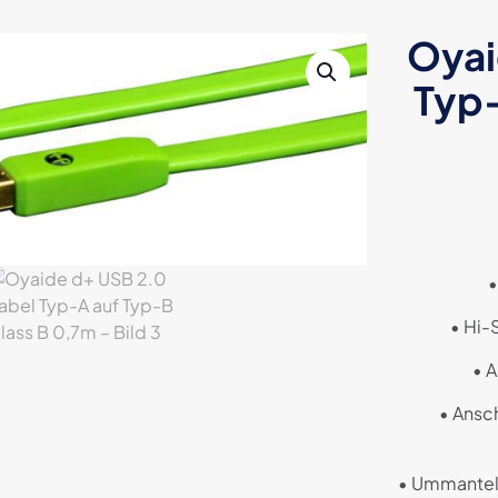
Oyai
Typ-
•
• Hi-
• 
• Ansc
• Ummantel