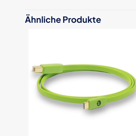
Schreibe die
Ähnliche Produkte
Typ-B Class 
Deine E-Mail-Adre
Deine Bewertun
Name
*