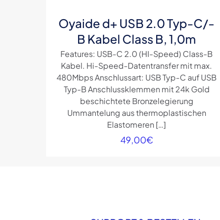
Oyaide d+ USB 2.0 Typ-C/-
B Kabel Class B, 1,0m
Features: USB-C 2.0 (HI-Speed) Class-B
Kabel. Hi-Speed-Datentransfer mit max.
480Mbps Anschlussart: USB Typ-C auf USB
Typ-B Anschlussklemmen mit 24k Gold
beschichtete Bronzelegierung
Ummantelung aus thermoplastischen
Elastomeren
[…]
49,00
€