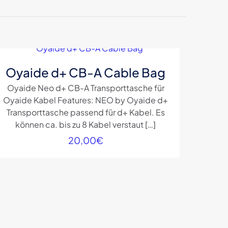
l Typ-A auf
*
markiert
Oyaide d+ CB-A Cable Bag
Oyaide Neo d+ CB-A Transporttasche für
5 von
Oyaide Kabel Features: NEO by Oyaide d+
5 Sternen
Transporttasche passend für d+ Kabel. Es
können ca. bis zu 8 Kabel verstaut
[…]
20,00
€