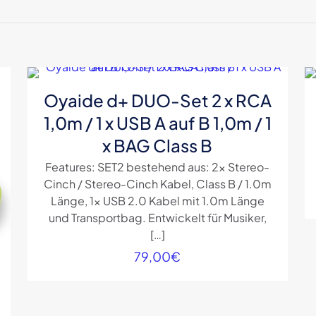
 erste Rezension für „Oyaide d+ USB 2.0 Kabe
B 0,7m“
sse wird nicht veröffentlicht.
Erforderliche Felder sind mit
Oyaide d+ DUO-Set 2 x RCA
1,0m / 1 x USB A auf B 1,0m / 1
g
*
1 von
2 von
3 von
4 von
x BAG Class B
5 Sternen
5 Sternen
5 Sternen
5 Sternen
Features: SET2 bestehend aus: 2x Stereo-
Cinch / Stereo-Cinch Kabel, Class B / 1.0m
Länge, 1x USB 2.0 Kabel mit 1.0m Länge
und Transportbag. Entwickelt für Musiker,
[…]
79,00
€
E-