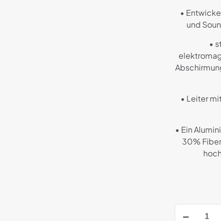
• Entwickel
und Soun
• 
elektromag
Abschirmung
• Leiter 
• Ein Alumi
30% Fiberg
hoch
Oyaide
d+