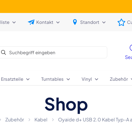
iste
Kontakt
Standort
C
Se
 Ersatzteile
Turntables
Vinyl
Zubehör
Shop
Zubehör
Kabel
Oyaide d+ USB 2.0 Kabel Typ-A a