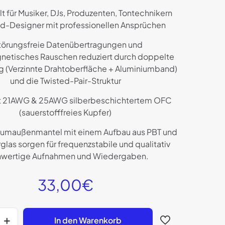
t für Musiker, DJs, Produzenten, Tontechnikern
d-Designer mit professionellen Ansprüchen
störungsfreie Datenübertragungen und
netisches Rauschen reduziert durch doppelte
 (Verzinnte Drahtoberfläche + Aluminiumband)
und die Twisted-Pair-Struktur
mit 21AWG & 25AWG silberbeschichtertem OFC
(sauerstofffreies Kupfer)
niumaußenmantel mit einem Aufbau aus PBT und
las sorgen für frequenzstabile und qualitativ
wertige Aufnahmen und Wiedergaben.
33,00
€
In den Warenkorb