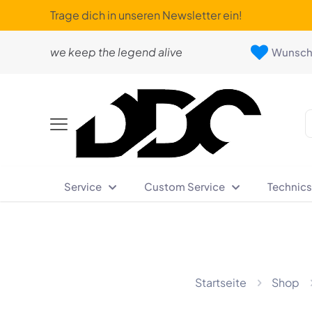
Trage dich in unseren Newsletter ein!
we keep the legend alive
Wunschl
Service
Custom Service
Technics
Startseite
Shop