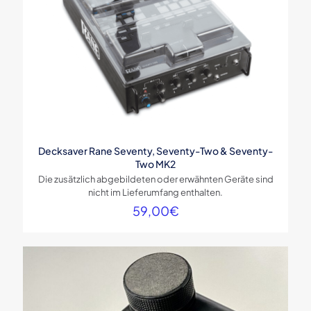
1 von
2 von
3 von
4 von
5 von
5 Sternen
5 Sternen
5 Sternen
5 Sternen
5 Sternen
Decksaver Rane Seventy, Seventy-Two & Seventy-
Two MK2
Name
*
Die zusätzlich abgebildeten oder erwähnten Geräte sind
nicht im Lieferumfang enthalten.
E-
59,00
€
Mail
*