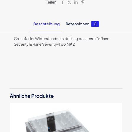
Teilen
Beschreibung
Rezensionen
0
Crossfader Widerstandseinstellung passend für Rane
Seventy & Rane Seventy-Two MK2
Rezensionen
Es gibt noch keine Rezensionen.
Schreibe die erste Rezension für „Rane
Fader Tensioner Body“
Ähnliche Produkte
Deine E-Mail-Adresse wird nicht veröffentlicht.
Erforderliche
Felder sind mit
*
markiert
Deine Bewertung
*