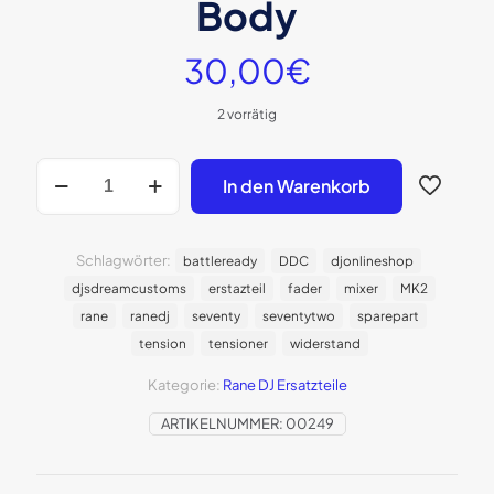
Body
30,00
€
2 vorrätig
Rane
In den Warenkorb
Fader
Tensioner
Body
Menge
Schlagwörter:
battleready
DDC
djonlineshop
djsdreamcustoms
erstazteil
fader
mixer
MK2
rane
ranedj
seventy
seventytwo
sparepart
tension
tensioner
widerstand
Kategorie:
Rane DJ Ersatzteile
ARTIKELNUMMER:
00249