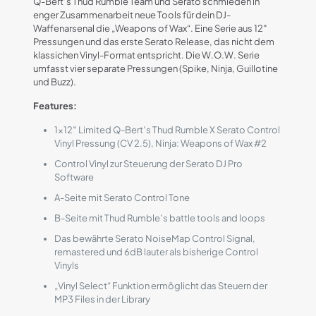
Q-Bert’s Thud Rumble Team und Serato schmieden in
enger Zusammenarbeit neue Tools für dein DJ-
Waffenarsenal die „Weapons of Wax“. Eine Serie aus 12″
Pressungen und das erste Serato Release, das nicht dem
klassichen Vinyl-Format entspricht. Die W.O.W. Serie
umfasst vier separate Pressungen (Spike, Ninja, Guillotine
und Buzz).
Features:
1×12″ Limited Q-Bert’s Thud Rumble X Serato Control
Vinyl Pressung (CV 2.5), Ninja: Weapons of Wax #2
Control Vinyl zur Steuerung der Serato DJ Pro
Software
A-Seite mit Serato Control Tone
B-Seite mit Thud Rumble’s battle tools and loops
Das bewährte Serato NoiseMap Control Signal,
remastered und 6dB lauter als bisherige Control
Vinyls
„Vinyl Select“ Funktion ermöglicht das Steuern der
MP3 Files in der Library