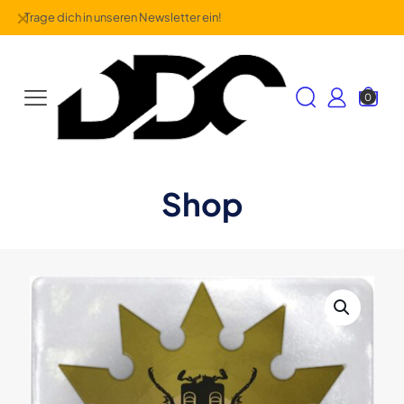
✕
Trage dich in unseren Newsletter ein!
0
Shop