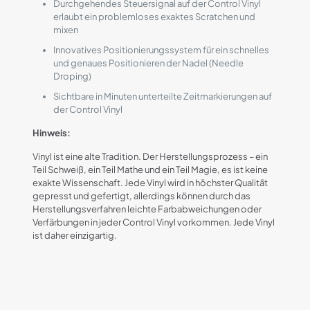
Durchgehendes Steuersignal auf der Control Vinyl
erlaubt ein problemloses exaktes Scratchen und
mixen
Innovatives Positionierungssystem für ein schnelles
und genaues Positionieren der Nadel (Needle
Droping)
Sichtbare in Minuten unterteilte Zeitmarkierungen auf
der Control Vinyl
Hinweis:
Vinyl ist eine alte Tradition. Der Herstellungsprozess – ein
Teil Schweiß, ein Teil Mathe und ein Teil Magie, es ist keine
exakte Wissenschaft. Jede Vinyl wird in höchster Qualität
gepresst und gefertigt, allerdings können durch das
Herstellungsverfahren leichte Farbabweichungen oder
Verfärbungen in jeder Control Vinyl vorkommen. Jede Vinyl
ist daher einzigartig.
Rezensionen
Es gibt noch keine Rezensionen.