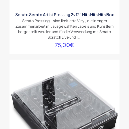
Name
*
Serato Serato Artist Pressing 2×12″ Hits Hits Hits Box
E-
Serato Pressing – sind limitierte Vinyl, die in enger
Mail
*
Zusammenarbeit mit ausgewählten Labels und Künstlern
hergestellt werden und für die Verwendung mit Serato
Scratch Live und
[…]
75,00
€