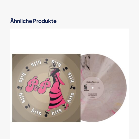
Schreibe die erste Rezension für
„Serato X Thud Rumble 1×12″ Vinyl
Ähnliche Produkte
Weapons of Wax #2 (Ninja)“
Deine E-Mail-Adresse wird nicht veröffentlicht.
Erforderliche
Felder sind mit
*
markiert
Deine Bewertung
*
1 von
2 von
3 von
4 von
5 von
5 Sternen
5 Sternen
5 Sternen
5 Sternen
5 Sternen