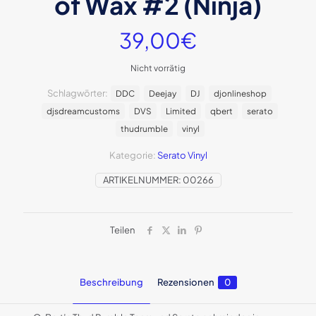
of Wax #2 (Ninja)
39,00
€
Nicht vorrätig
Schlagwörter:
DDC
Deejay
DJ
djonlineshop
djsdreamcustoms
DVS
Limited
qbert
serato
thudrumble
vinyl
Kategorie:
Serato Vinyl
ARTIKELNUMMER:
00266
Teilen
Beschreibung
Rezensionen
0