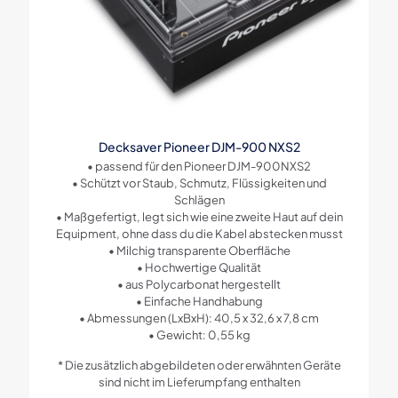
Decksaver Pioneer DJM-900 NXS2
• passend für den Pioneer DJM-900NXS2
• Schützt vor Staub, Schmutz, Flüssigkeiten und
Schlägen
• Maßgefertigt, legt sich wie eine zweite Haut auf dein
Equipment, ohne dass du die Kabel abstecken musst
• Milchig transparente Oberfläche
• Hochwertige Qualität
• aus Polycarbonat hergestellt
• Einfache Handhabung
• Abmessungen (LxBxH): 40,5 x 32,6 x 7,8 cm
• Gewicht: 0,55 kg
* Die zusätzlich abgebildeten oder erwähnten Geräte
sind nicht im Lieferumpfang enthalten