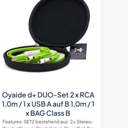
Oyaide d+ DUO-Set 2 x RCA
1,0m / 1 x USB A auf B 1,0m / 1
x BAG Class B
Features: SET2 bestehend aus: 2x Stereo-