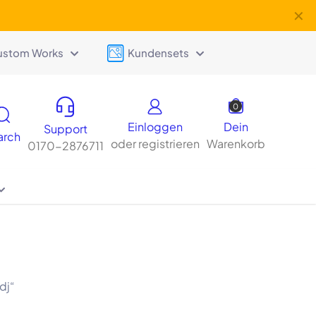
✕
ustom Works
Kundensets
0
Einloggen
Dein
Support
arch
oder registrieren
Warenkorb
0170-2876711
dj“