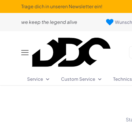
Trage dich in unseren Newsletter ein!
we keep the legend alive
Wunschl
Service
Custom Service
Technics
St