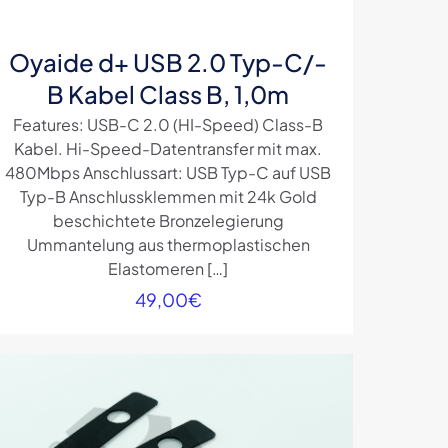
Oyaide d+ USB 2.0 Typ-C/-
B Kabel Class B, 1,0m
Features: USB-C 2.0 (HI-Speed) Class-B
Kabel. Hi-Speed-Datentransfer mit max.
480Mbps Anschlussart: USB Typ-C auf USB
Typ-B Anschlussklemmen mit 24k Gold
beschichtete Bronzelegierung
Ummantelung aus thermoplastischen
Elastomeren
[…]
49,00
€