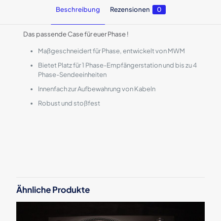
Beschreibung
Rezensionen
0
Das passende Case für euer Phase !
Maßgeschneidert für Phase, entwickelt von MWM
Bietet Platz für 1 Phase-Empfängerstation und bis zu 4
Phase-Sendeeinheiten
Innenfach zur Aufbewahrung von Kabeln
Robust und stoßfest
Rezensionen
Es gibt noch keine Rezensionen.
Schreibe die erste Rezension für
„Phase Case“
Ähnliche Produkte
Deine E-Mail-Adresse wird nicht veröffentlicht.
Erforderliche
Felder sind mit
*
markiert