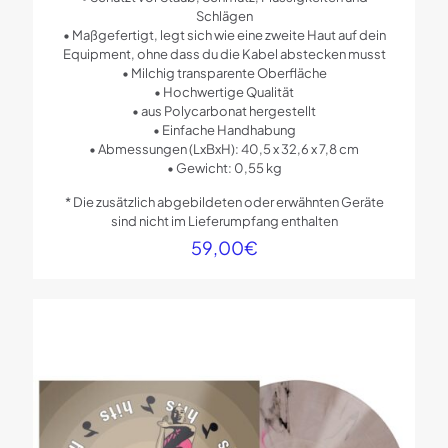
Schlägen
• Maßgefertigt, legt sich wie eine zweite Haut auf dein
Equipment, ohne dass du die Kabel abstecken musst
• Milchig transparente Oberfläche
• Hochwertige Qualität
• aus Polycarbonat hergestellt
• Einfache Handhabung
• Abmessungen (LxBxH): 40,5 x 32,6 x 7,8 cm
• Gewicht: 0,55 kg
* Die zusätzlich abgebildeten oder erwähnten Geräte
sind nicht im Lieferumpfang enthalten
59,00
€