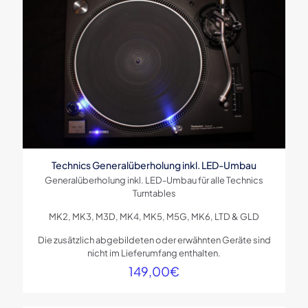
Deine Bewertung
*
1 von
2 von
3 von
4 von
5 von
5 Sternen
5 Sternen
5 Sternen
5 Sternen
5 Sternen
Technics Generalüberholung inkl. LED-Umbau
Generalüberholung inkl. LED-Umbau für alle Technics
Turntables
Name
*
MK2, MK3, M3D, MK4, MK5, M5G, MK6, LTD & GLD
E-
Die zusätzlich abgebildeten oder erwähnten Geräte sind
Mail
*
nicht im Lieferumfang enthalten.
149,00
€