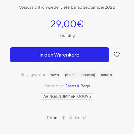
Voraussichtlich wieder Lieferbar ab September 2022
29,00
€
1 vorrätig
In den Warenkorb
Schlagwörter:
mwm
phase
phasedj
serato
Kategorie:
Cases & Bags
ARTIKELNUMMER:
00095
Teilen