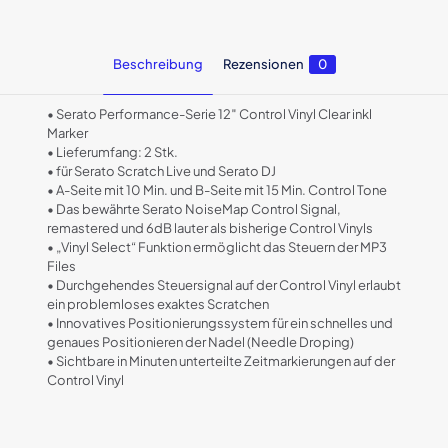
Beschreibung
Rezensionen
0
• Serato Performance-Serie 12″ Control Vinyl Clear inkl
Marker
• Lieferumfang: 2 Stk.
• für Serato Scratch Live und Serato DJ
• A-Seite mit 10 Min. und B-Seite mit 15 Min. Control Tone
• Das bewährte Serato NoiseMap Control Signal,
remastered und 6dB lauter als bisherige Control Vinyls
• „Vinyl Select“ Funktion ermöglicht das Steuern der MP3
Files
• Durchgehendes Steuersignal auf der Control Vinyl erlaubt
ein problemloses exaktes Scratchen
• Innovatives Positionierungssystem für ein schnelles und
genaues Positionieren der Nadel (Needle Droping)
• Sichtbare in Minuten unterteilte Zeitmarkierungen auf der
Control Vinyl
Rezensionen