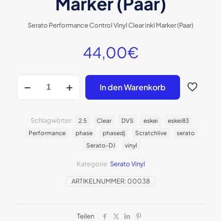
Marker (Paar)
Serato Performance Control Vinyl Clear inkl Marker (Paar)
44,00
€
Serato
In den Warenkorb
Performance
Control
Vinyl
Clear
Schlagwörter:
2.5
Clear
DVS
eskei
eskei83
inkl
Performance
phase
phasedj
Scratchlive
serato
Marker
(Paar)
Serato-DJ
vinyl
Menge
Kategorie:
Serato Vinyl
ARTIKELNUMMER:
00038
Teilen