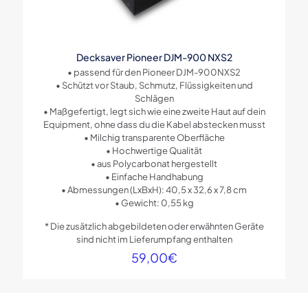
Decksaver Pioneer DJM-900 NXS2
• passend für den Pioneer DJM-900NXS2
• Schützt vor Staub, Schmutz, Flüssigkeiten und
Schlägen
• Maßgefertigt, legt sich wie eine zweite Haut auf dein
Equipment, ohne dass du die Kabel abstecken musst
• Milchig transparente Oberfläche
• Hochwertige Qualität
• aus Polycarbonat hergestellt
• Einfache Handhabung
• Abmessungen (LxBxH): 40,5 x 32,6 x 7,8 cm
• Gewicht: 0,55 kg
* Die zusätzlich abgebildeten oder erwähnten Geräte
sind nicht im Lieferumpfang enthalten
59,00
€