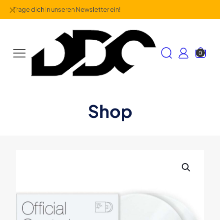
✕
Trage dich in unseren Newsletter ein!
0
Shop