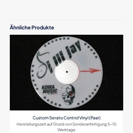
Es gibt noch keine Rezensionen.
Schreibe die erste Rezension für
„Serato Performance Control Vinyl
Ähnliche Produkte
Clear inkl Marker (Paar)“
Deine E-Mail-Adresse wird nicht veröffentlicht.
Erforderliche
Felder sind mit
*
markiert
Deine Bewertung
*
1 von
2 von
3 von
4 von
5 von
5 Sternen
5 Sternen
5 Sternen
5 Sternen
5 Sternen
Custom Serato Control Vinyl (Paar)
Herstellungszeit auf Grund von Sonderanfertigung 5-10
Werktage