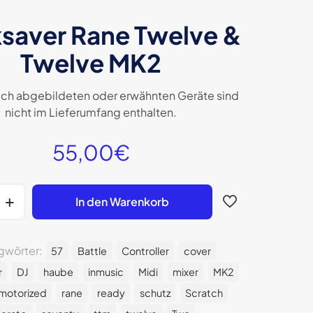
saver Rane Twelve &
Twelve MK2
lich abgebildeten oder erwähnten Geräte sind
nicht im Lieferumfang enthalten.
55,00
€
In den Warenkorb
gwörter:
57
Battle
Controller
cover
r
DJ
haube
inmusic
Midi
mixer
MK2
motorized
rane
ready
schutz
Scratch