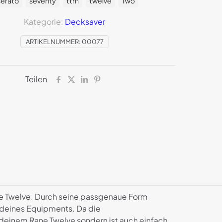
serato
seventy
ttm
twelve
Two
Kategorie:
Decksaver
ARTIKELNUMMER:
00077
Teilen
ne Twelve. Durch seine passgenaue Form
r deines Equipments. Da die
deinem Rane Twelve sondern ist auch einfach