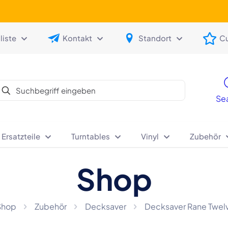
iste
Kontakt
Standort
C
Se
 Ersatzteile
Turntables
Vinyl
Zubehör
Shop
Shop
Zubehör
Decksaver
Decksaver Rane Twel