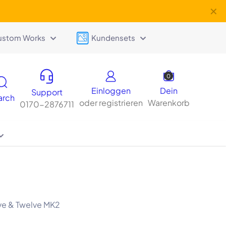
✕
ustom Works
Kundensets
0
Einloggen
Dein
Support
arch
oder registrieren
Warenkorb
0170-2876711
ve & Twelve MK2