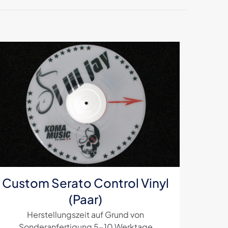
& Twelve
*
markiert
5 von
5 Sternen
Custom Serato Control Vinyl
(Paar)
Herstellungszeit auf Grund von
Sonderanfertigung 5-10 Werktage