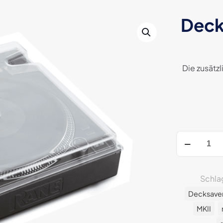
Deck
Die zusätz
Decksaver
Rane
Twelve
&
Schla
Twelve
Decksave
MK2
Menge
MKII