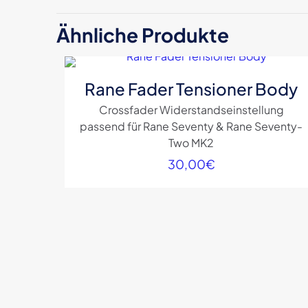
Schreibe die
Ähnliche Produkte
MK2“
Deine E-Mail-Adre
Rane Fader Tensioner Body
Crossfader Widerstandseinstellung
Deine Bewertun
passend für Rane Seventy & Rane Seventy-
Two MK2
30,00
€
Name
*