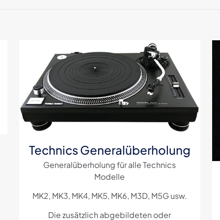
 erste Rezension für „Decksaver Rane Twelve 
sse wird nicht veröffentlicht.
Erforderliche Felder sind mit
g
*
1 von
2 von
3 von
4 von
5 Sternen
5 Sternen
5 Sternen
5 Sternen
Technics Generalüberholung
Generalüberholung für alle Technics
Modelle
MK2, MK3, MK4, MK5, MK6, M3D, M5G usw.
E-
Die zusätzlich abgebildeten oder
Mail
*