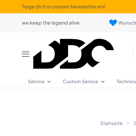
Trage dich in unseren Newsletter ein!
we keep the legend alive
Wunschl
Service
Custom Service
Technics
Startseite